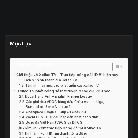
Mục Lục
Table of Contents
Giới thiệu về Xoilac TV – Trực tiếp bóng đá HD #1 hiện nay
Lịch sử hình thành của Xoilac TV
Tầm nhìn và mục tiêu phát triển của Xoilac TV
Xoilac TV phát bóng đá trực tuyến ở các giải đấu nào?
Ngoại Hạng Anh – English Premier League
Các giải đấu VĐQG hàng đầu Châu Âu – La Liga,
Bundesliga, Serie A, Ligue 1
Champions League – Cúp C1 Châu Âu
World Cup – Giải đấu hấp dẫn nhất hành tinh
Bóng đá Việt Nam (VĐQG và ĐTQG)
Ưu điểm khi xem trực tiếp bóng đá tại Xoilac TV
Hình ảnh Full HD, âm thanh sống động