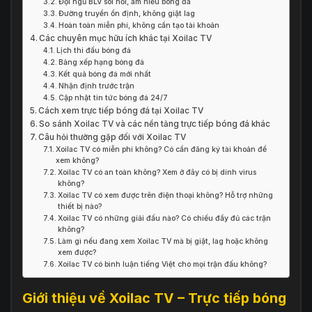
Đội ngũ BLV sôi nổi, am hiểu bóng đá
Đường truyền ổn định, không giật lag
Hoàn toàn miễn phí, không cần tạo tài khoản
Các chuyên mục hữu ích khác tại Xoilac TV
Lịch thi đấu bóng đá
Bảng xếp hạng bóng đá
Kết quả bóng đá mới nhất
Nhận định trước trận
Cập nhật tin tức bóng đá 24/7
Cách xem trực tiếp bóng đá tại Xoilac TV
So sánh Xoilac TV và các nền tảng trực tiếp bóng đá khác
Câu hỏi thường gặp đối với Xoilac TV
Xoilac TV có miễn phí không? Có cần đăng ký tài khoản để
xem không?
Xoilac TV có an toàn không? Xem ở đây có bị dính virus
không?
Xoilac TV có xem được trên điện thoại không? Hỗ trợ những
thiết bị nào?
Xoilac TV có những giải đấu nào? Có chiếu đầy đủ các trận
không?
Làm gì nếu đang xem Xoilac TV mà bị giật, lag hoặc không
xem được?
Xoilac TV có bình luận tiếng Việt cho mọi trận đấu không?
Giới thiệu về Xoilac TV – Trực tiếp bóng