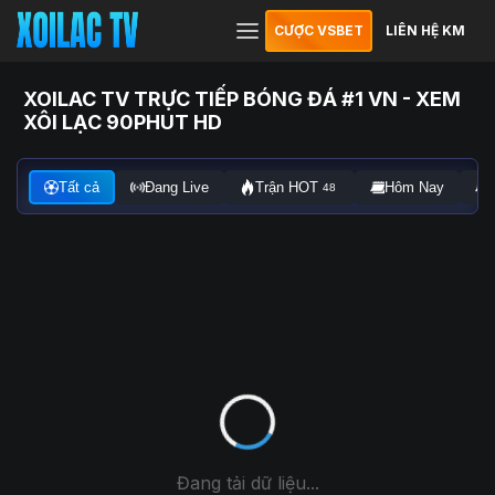
CƯỢC VSBET
LIÊN HỆ KM
XOILAC TV TRỰC TIẾP BÓNG ĐÁ #1 VN - XEM
XÔI LẠC 90PHUT HD
Tất cả
Đang Live
Trận HOT
Hôm Nay
48
Đang tải dữ liệu...